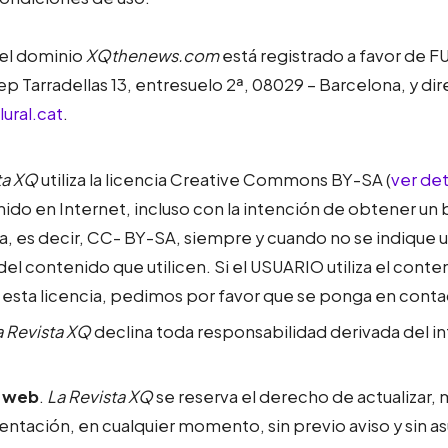
del dominio
XQthenews.com
está registrado a favor d
p Tarradellas 13, entresuelo 2ª, 08029 – Barcelona, y di
ural.cat
.
ta XQ
utiliza la licencia Creative Commons BY-SA (
ver det
enido en Internet, incluso con la intención de obtener 
a, es decir, CC- BY-SA, siempre y cuando no se indique 
r del contenido que utilicen. Si el USUARIO utiliza el con
esta licencia, pedimos por favor que se ponga en conta
a Revista XQ
declina toda responsabilidad derivada del i
a web
.
La Revista XQ
se reserva el derecho de actualizar, 
entación, en cualquier momento, sin previo aviso y sin a