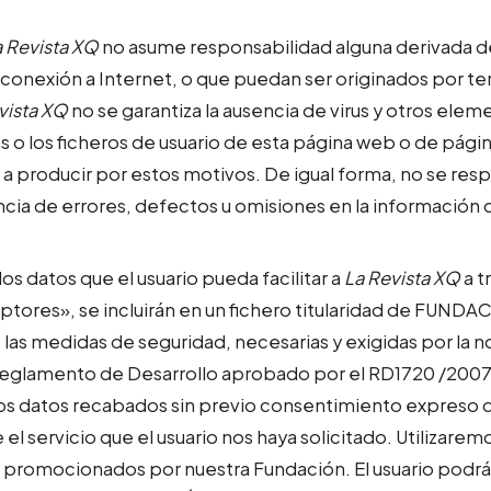
a Revista XQ
no asume responsabilidad alguna derivada de
 conexión a Internet, o que puedan ser originados por te
vista XQ
no se garantiza la ausencia de virus y otros ele
 o los ficheros de usuario de esta página web o de págin
r a producir por estos motivos. De igual forma, no se res
ia de errores, defectos u omisiones en la información 
los datos que el usuario pueda facilitar a
La Revista XQ
a t
scriptores», se incluirán en un fichero titularidad de
 las medidas de seguridad, necesarias y exigidas por la
su Reglamento de Desarrollo aprobado por el RD1720 /
s datos recabados sin previo consentimiento expreso de
el servicio que el usuario nos haya solicitado. Utilizar
 promocionados por nuestra Fundación. El usuario podrá