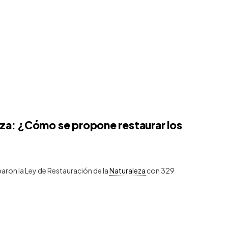
eza: ¿Cómo se propone restaurar los
aron la Ley de Restauración de la
Naturaleza
con 329