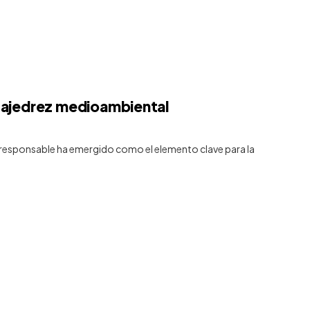
l ajedrez medioambiental
responsable ha emergido como el elemento clave para la