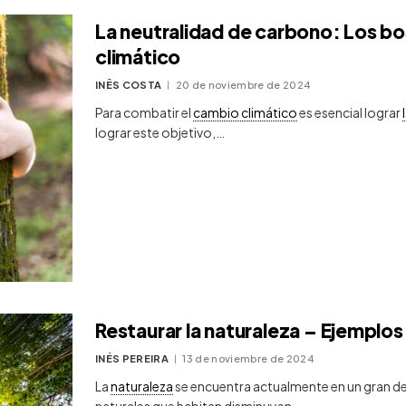
La neutralidad de carbono: Los bo
climático
INÊS COSTA
20 de noviembre de 2024
Para combatir el
cambio climático
es esencial lograr
lograr este objetivo,…
Restaurar la naturaleza – Ejemplos
INÉS PEREIRA
13 de noviembre de 2024
La
naturaleza
se encuentra actualmente en un gran de
naturales que habitan disminuyen…