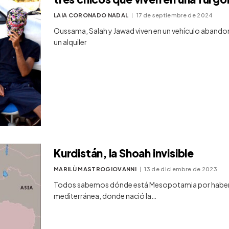
LAIA CORONADO NADAL
17 de septiembre de 2024
Oussama, Salah y Jawad viven en un vehículo abando
un alquiler
Kurdistán, la Shoah invisible
MARILÙ MASTROGIOVANNI
13 de diciembre de 2023
Todos sabemos dónde está Mesopotamia por haberla e
mediterránea, donde nació la…