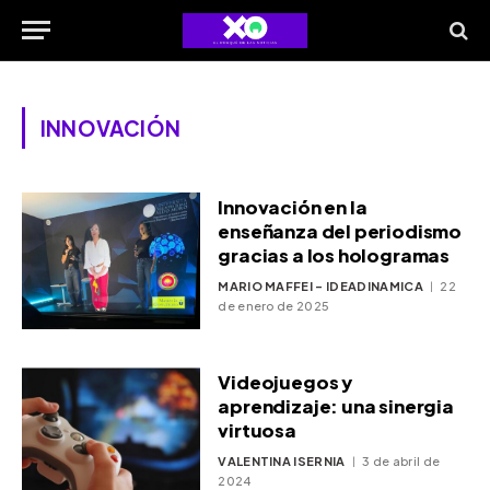
INNOVACIÓN
Innovación en la
enseñanza del periodismo
gracias a los hologramas
MARIO MAFFEI - IDEADINAMICA
22
de enero de 2025
Videojuegos y
aprendizaje: una sinergia
virtuosa
VALENTINA ISERNIA
3 de abril de
2024