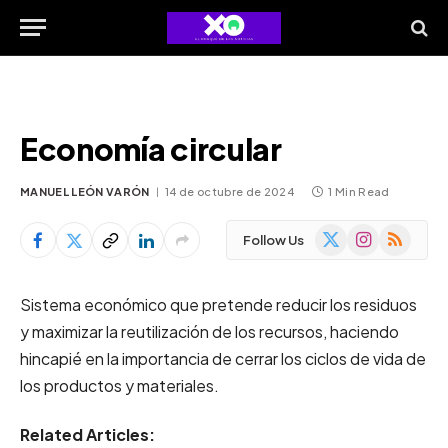
Economía circular
MANUEL LEÓN VARÓN
14 de octubre de 2024
1 Min Read
X
Instagram
RSS
Follow Us
(Twitter)
Sistema económico que pretende reducir los residuos
y maximizar la reutilización de los recursos, haciendo
hincapié en la importancia de cerrar los ciclos de vida de
los productos y materiales.
Related Articles: