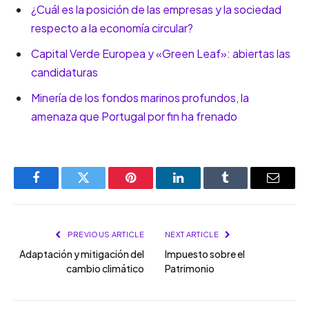
¿Cuál es la posición de las empresas y la sociedad
respecto a la economía circular?
Capital Verde Europea y «Green Leaf»: abiertas las
candidaturas
Minería de los fondos marinos profundos, la
amenaza que Portugal por fin ha frenado
Facebook
Twitter
Pinterest
LinkedIn
Tumblr
Email
PREVIOUS ARTICLE
NEXT ARTICLE
Adaptación y mitigación del
Impuesto sobre el
cambio climático
Patrimonio