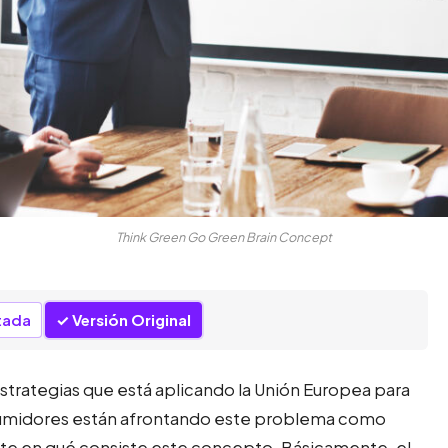
Think Green Go Green Brain Concept
tada
Versión Original
estrategias que está aplicando la Unión Europea para
nsumidores están afrontando este problema como
e en qué consiste este concepto. Básicamente, el