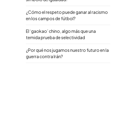
¿Cómo el respeto puede ganar al racismo
en los campos de fútbol?
El ‘gaokao’ chino, algo más que una
temida prueba de selectividad
¿Por qué nos jugamos nuestro futuro en la
guerra contra Irán?