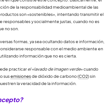
lgación de la responsabilidad medioambiental de las
productos son «sostenibles», intentando transmitir el
responsables y socialmente justas, cuando no es
ue no son.
versas formas, ya sea ocultando datos e información,
considerarse responsable con el medio ambiente en
utilizando información que no es cierta.
uede practicar
el «lavado de imagen verde
» cuando
do sus
emisiones
de dióxido de carbono (
CO2
) sin
uestren la veracidad de la información.
oncepto?